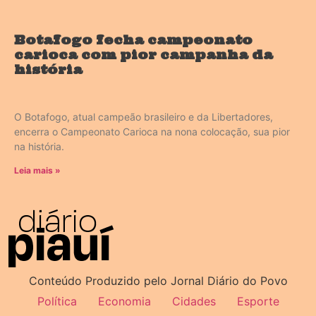
Botafogo fecha campeonato
carioca com pior campanha da
história
O Botafogo, atual campeão brasileiro e da Libertadores,
encerra o Campeonato Carioca na nona colocação, sua pior
na história.
Leia mais »
Conteúdo Produzido pelo Jornal Diário do Povo
Política
Economia
Cidades
Esporte