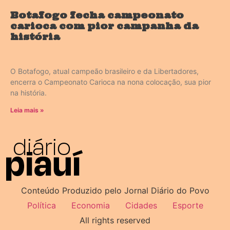
Botafogo fecha campeonato
carioca com pior campanha da
história
O Botafogo, atual campeão brasileiro e da Libertadores,
encerra o Campeonato Carioca na nona colocação, sua pior
na história.
Leia mais »
Conteúdo Produzido pelo Jornal Diário do Povo
Política
Economia
Cidades
Esporte
All rights reserved