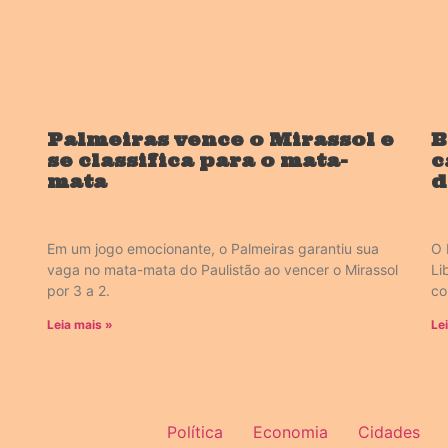
Palmeiras vence o Mirassol e
B
se classifica para o mata-
c
mata
d
Em um jogo emocionante, o Palmeiras garantiu sua
O 
vaga no mata-mata do Paulistão ao vencer o Mirassol
Li
por 3 a 2.
co
Leia mais »
Le
Política
Economia
Cidades