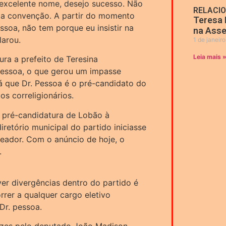
 excelente nome, desejo sucesso. Não
RELACI
 a convenção. A partir do momento
Teresa 
ssoa, não tem porque eu insistir na
na Asse
larou.
1 de janeir
Leia mais 
ra a prefeito de Teresina
Pessoa, o que gerou um impasse
já que Dr. Pessoa é o pré-candidato do
s correligionários.
 pré-candidatura de Lobão à
iretório municipal do partido iniciasse
eador. Com o anúncio de hoje, o
.
er divergências dentro do partido é
rer a qualquer cargo eletivo
Dr. pessoa.