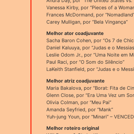
Andra Day, por “The United States vs. B
Vanessa Kirby, por “Pieces of a Woma
Frances McDormand, por “Nomadlan
Carey Mulligan, por “Bela Vingança”
Melhor ator coadjuvante
Sacha Baron Cohen, por “Os 7 de Chi
Daniel Kaluuya, por “Judas e o Mess
Leslie Odom Jr., por “Uma Noite em M
Paul Raci, por “O Som do Silêncio”
LaKeith Stanfield, por “Judas e o Mess
Melhor atriz coadjuvante
Maria Bakalova, por “Borat: Fita de C
Glenn Close, por “Era Uma Vez um So
Olivia Colman, por “Meu Pai”
Amanda Seyfried, por “Mank”
Yuh-jung Youn, por “Minari” – VENCE
Melhor roteiro original