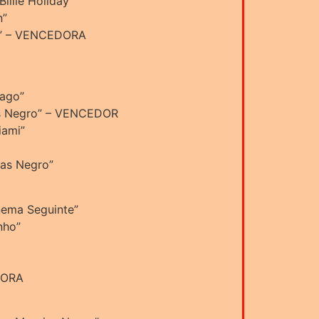
illie Holiday”
n”
d” – VENCEDORA
cago”
ias Negro” – VENCEDOR
iami”
ias Negro”
inema Seguinte”
nho”
DORA