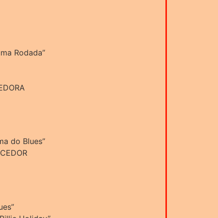
 uma Rodada”
CEDORA
ma do Blues”
ENCEDOR
ues”