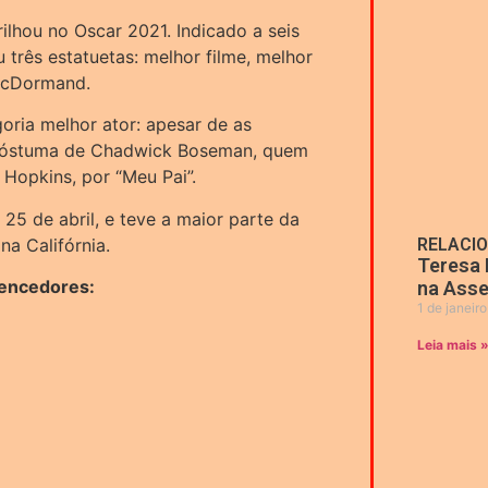
lhou no Oscar 2021. Indicado a seis
 três estatuetas: melhor filme, melhor
 McDormand.
oria melhor ator: apesar de as
 póstuma de Chadwick Boseman, quem
 Hopkins, por “Meu Pai”.
 25 de abril, e teve a maior parte da
na Califórnia.
RELACI
Teresa 
vencedores:
na Asse
1 de janeir
Leia mais 