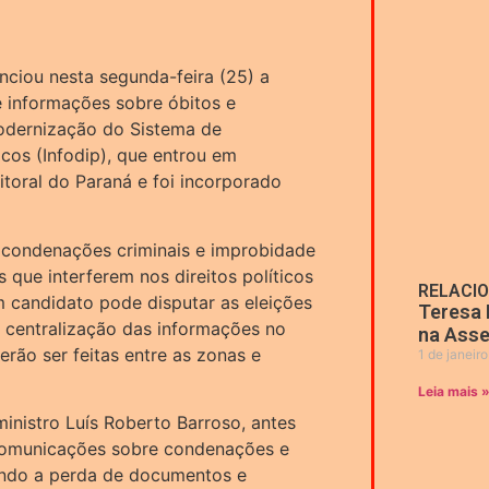
unciou nesta segunda-feira (25) a
e informações sobre óbitos e
odernização do Sistema de
icos (Infodip), que entrou em
toral do Paraná e foi incorporado
 condenações criminais e improbidade
s que interferem nos direitos políticos
RELACI
m candidato pode disputar as eleições
Teresa 
a centralização das informações no
na Asse
rão ser feitas entre as zonas e
1 de janeir
Leia mais 
inistro Luís Roberto Barroso, antes
 comunicações sobre condenações e
tando a perda de documentos e