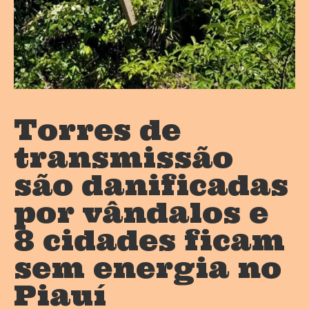
Torres de
transmissão
são danificadas
por vândalos e
8 cidades ficam
sem energia no
Piauí