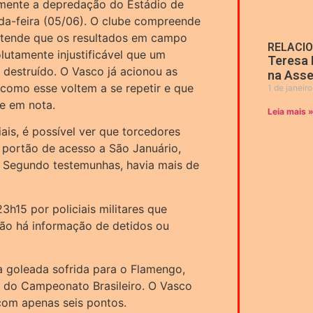
mente a depredação do Estádio de
nda-feira (05/06). O clube compreende
entende que os resultados em campo
RELACI
utamente injustificável que um
Teresa 
 destruído. O Vasco já acionou as
na Asse
 como esse voltem a se repetir e que
1 de janeir
se em nota.
Leia mais 
ais, é possível ver que torcedores
o portão de acesso a São Januário,
. Segundo testemunhas, havia mais de
3h15 por policiais militares que
não há informação de detidos ou
 goleada sofrida para o Flamengo,
a do Campeonato Brasileiro. O Vasco
 com apenas seis pontos.