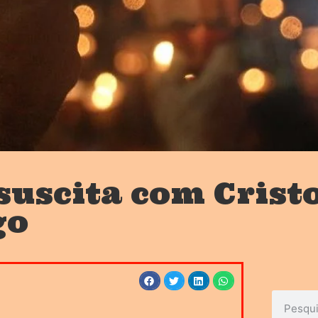
suscita com Crist
go