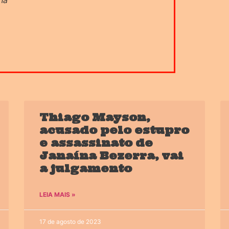
na
Thiago Mayson,
acusado pelo estupro
e assassinato de
Janaína Bezerra, vai
a julgamento
LEIA MAIS »
17 de agosto de 2023