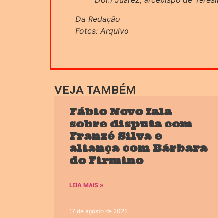
Dom Juarez, arcebispo de Teresi
Da Redação
Fotos: Arquivo
VEJA TAMBÉM
Fábio Novo fala
sobre disputa com
Franzé Silva e
aliança com Bárbara
do Firmino
LEIA MAIS »
17 de agosto de 2023