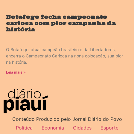
Botafogo fecha campeonato
carioca com pior campanha da
história
O Botafogo, atual campeão brasileiro e da Libertadores,
encerra o Campeonato Carioca na nona colocação, sua pior
na história.
Leia mais »
Conteúdo Produzido pelo Jornal Diário do Povo
Política
Economia
Cidades
Esporte