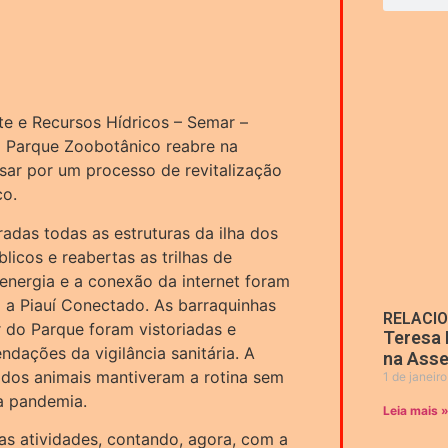
te e Recursos Hídricos – Semar –
 o Parque Zoobotânico reabre na
ssar por um processo de revitalização
co.
adas todas as estruturas da ilha dos
icos e reabertas as trilhas de
energia e a conexão da internet foram
 a Piauí Conectado. As barraquinhas
RELACI
 do Parque foram vistoriadas e
Teresa 
dações da vigilância sanitária. A
na Asse
dos animais mantiveram a rotina sem
1 de janeir
a pandemia.
Leia mais 
s atividades, contando, agora, com a