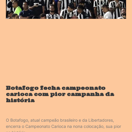
Botafogo fecha campeonato
carioca com pior campanha da
história
O Botafogo, atual campeão brasileiro e da Libertadores,
encerra o Campeonato Carioca na nona colocação, sua pior