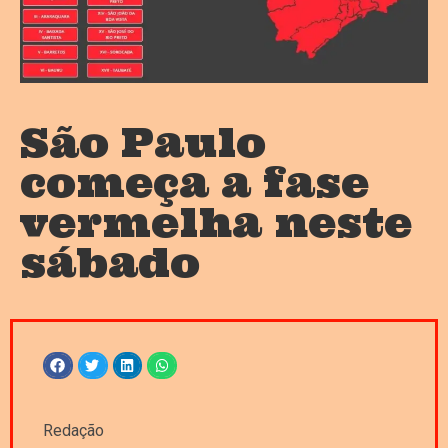
São Paulo
começa a fase
vermelha neste
sábado
Redação