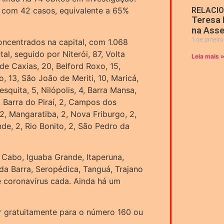
ra com 42 casos, equivalente a 65%
RELACI
Teresa 
na Asse
1 de janeir
oncentrados na capital, com 1.068
l, seguido por Niterói, 87, Volta
Leia mais 
e Caxias, 20, Belford Roxo, 15,
o, 13, São João de Meriti, 10, Maricá,
esquita, 5, Nilópolis, 4, Barra Mansa,
3, Barra do Piraí, 2, Campos dos
 2, Mangaratiba, 2, Nova Friburgo, 2,
de, 2, Rio Bonito, 2, São Pedro da
 Cabo, Iguaba Grande, Itaperuna,
 da Barra, Seropédica, Tanguá, Trajano
 coronavírus cada. Ainda há um
ar gratuitamente para o número 160 ou