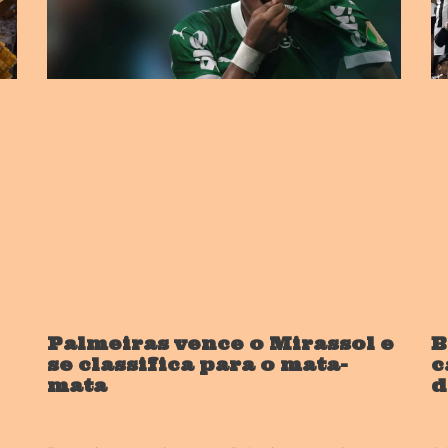
Palmeiras vence o Mirassol e
B
se classifica para o mata-
c
mata
d