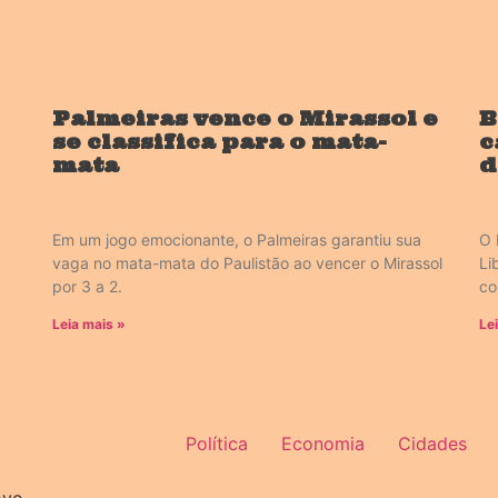
Palmeiras vence o Mirassol e
B
se classifica para o mata-
c
mata
d
Em um jogo emocionante, o Palmeiras garantiu sua
O 
vaga no mata-mata do Paulistão ao vencer o Mirassol
Li
por 3 a 2.
co
Leia mais »
Le
Política
Economia
Cidades
ovo