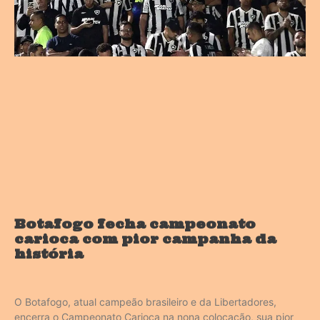
Botafogo fecha campeonato
carioca com pior campanha da
história
O Botafogo, atual campeão brasileiro e da Libertadores,
encerra o Campeonato Carioca na nona colocação, sua pior