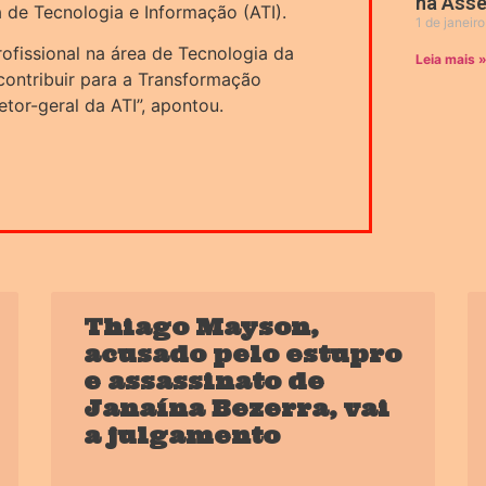
na Asse
 de Tecnologia e Informação (ATI).
1 de janeir
rofissional na área de Tecnologia da
Leia mais 
 contribuir para a Transformação
etor-geral da ATI”, apontou.
Thiago Mayson,
acusado pelo estupro
e assassinato de
Janaína Bezerra, vai
a julgamento