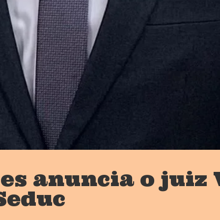
les anuncia o jui
Seduc