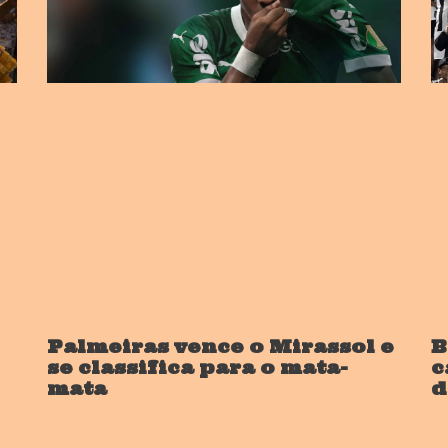
Palmeiras vence o Mirassol e
B
se classifica para o mata-
c
mata
d