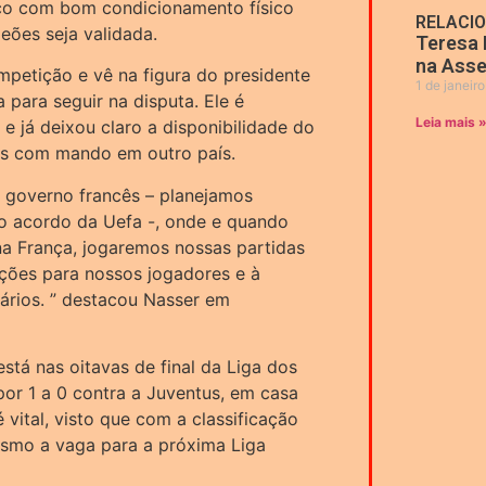
enco com bom condicionamento físico
RELACI
eões seja validada.
Teresa 
na Asse
mpetição e vê na figura do presidente
1 de janeir
 para seguir na disputa. Ele é
Leia mais 
 já deixou claro a disponibilidade do
gos com mando em outro país.
o governo francês – planejamos
 acordo da Uefa -, onde e quando
 na França, jogaremos nossas partidas
dições para nossos jogadores e à
ários. ” destacou Nasser em
tá nas oitavas de final da Liga dos
r 1 a 0 contra a Juventus, em casa
 vital, visto que com a classificação
smo a vaga para a próxima Liga