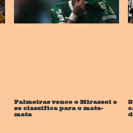
Palmeiras vence o Mirassol e
B
se classifica para o mata-
c
mata
d