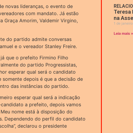
e novas lideranças, o evento de
RELACI
Teresa 
s vereadores com mandato. Já estão
na Asse
ra Graça Amorim, Valdemir Virgino,
1 de janeir
Leia mais 
nte do partido admite conversas
muel e o vereador Stanley Freire.
já que o prefeito Firmino Filho
ralmente do partido Progressistas,
lhor esperar qual será o candidato
 e somente depois é que a decisão de
ntro das instâncias do partido.
meiro esperar qual será a indicação
-candidato a prefeito, depois vamos
e. Meu nome está à disposição do
s. Dependendo do perfil do candidato
scolha”, declarou o presidente