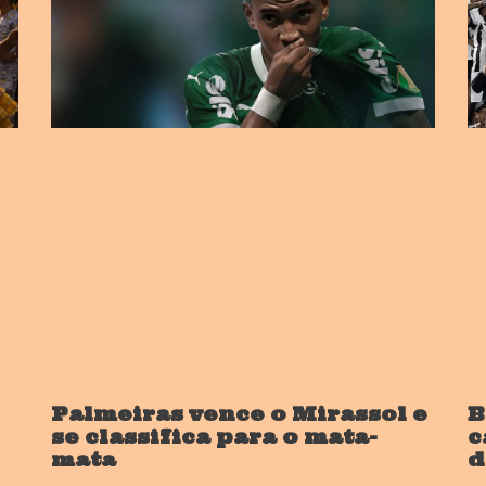
Palmeiras vence o Mirassol e
B
se classifica para o mata-
c
mata
d