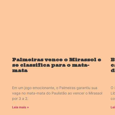
Palmeiras vence o Mirassol e
B
se classifica para o mata-
c
mata
d
Em um jogo emocionante, o Palmeiras garantiu sua
O 
vaga no mata-mata do Paulistão ao vencer o Mirassol
Li
por 3 a 2.
co
Leia mais »
Le