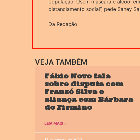
população. Usem máscara e álcool em
distanciamento social”, pede Saney S
Da Redação
VEJA TAMBÉM
Fábio Novo fala
sobre disputa com
Franzé Silva e
aliança com Bárbara
do Firmino
LEIA MAIS »
17 de agosto de 2023