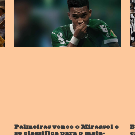
Palmeiras vence o Mirassol e
B
se classifica para o mata-
c