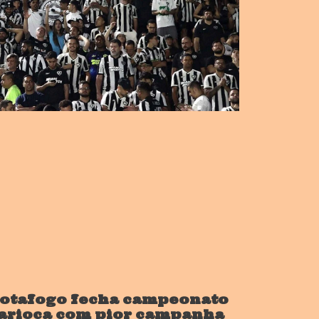
otafogo fecha campeonato
arioca com pior campanha