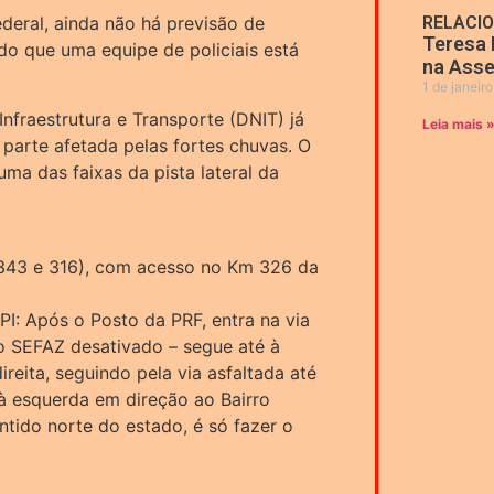
deral, ainda não há previsão de
RELACI
Teresa 
ndo que uma equipe de policiais está
na Asse
1 de janeir
fraestrutura e Transporte (DNIT) já
Leia mais 
 parte afetada pelas fortes chuvas. O
uma das faixas da pista lateral da
s 343 e 316), com acesso no Km 326 da
PI: Após o Posto da PRF, entra na via
o SEFAZ desativado – segue até à
direita, seguindo pela via asfaltada até
à esquerda em direção ao Bairro
entido norte do estado, é só fazer o