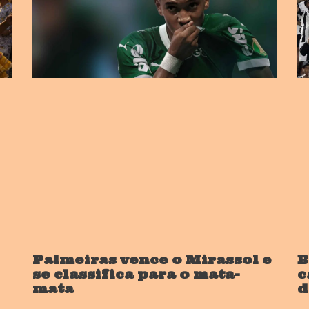
Palmeiras vence o Mirassol e
B
se classifica para o mata-
c
mata
d