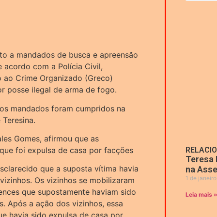
ento a mandados de busca e apreensão
e acordo com a Polícia Civil,
o ao Crime Organizado (Greco)
 posse ilegal de arma de fogo.
, os mandados foram cumpridos na
 Teresina.
les Gomes, afirmou que as
 que foi expulsa de casa por facções
RELACI
Teresa 
esclarecido que a suposta vítima havia
na Asse
1 de janeir
vizinhos. Os vizinhos se mobilizaram
tences que supostamente haviam sido
Leia mais 
s. Após a ação dos vizinhos, essa
que havia sido expulsa de casa por