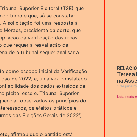
Tribunal Superior Eleitoral (TSE) que
ndo turno e que, só se constatar
o. A solicitação foi uma resposta à
e Moraes, presidente da corte, que
pliação da verificação das urnas
 que requer a reavaliação da
ena de o tribunal sequer analisar a
RELACI
do como escopo inicial da Verificação
Teresa 
eição de 2022, e, uma vez constatado
na Asse
nfiabilidade dos dados extraídos de
1 de janeir
no pleito, esse e. Tribunal Superior
Leia mais 
quencial, observados os princípios do
teressados, os efeitos práticos e
urnos das Eleições Gerais de 2022”,
eto, afirmou que o partido está