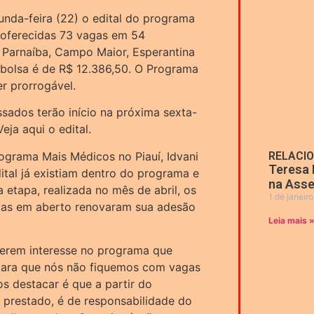
unda-feira (22) o edital do programa
o oferecidas 73 vagas em 54
e Parnaíba, Campo Maior, Esperantina
a bolsa é de R$ 12.386,50. O Programa
r prorrogável.
essados terão início na próxima sexta-
Veja aqui o edital.
grama Mais Médicos no Piauí, Idvani
RELACI
Teresa 
ital já existiam dentro do programa e
na Asse
 etapa, realizada no mês de abril, os
1 de janeir
gas em aberto renovaram sua adesão
Leia mais 
verem interesse no programa que
 para que nós não fiquemos com vagas
s destacar é que a partir do
prestado, é de responsabilidade do