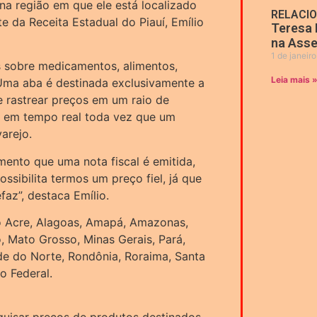
a região em que ele está localizado
RELACI
e da Receita Estadual do Piauí, Emílio
Teresa 
na Asse
1 de janeir
s sobre medicamentos, alimentos,
Leia mais 
 Uma aba é destinada exclusivamente a
e rastrear preços em um raio de
s em tempo real toda vez que um
arejo.
ento que uma nota fiscal é emitida,
ossibilita termos um preço fiel, já que
faz”, destaca Emílio.
vo Acre, Alagoas, Amapá, Amazonas,
, Mato Grosso, Minas Gerais, Pará,
de do Norte, Rondônia, Roraima, Santa
to Federal.