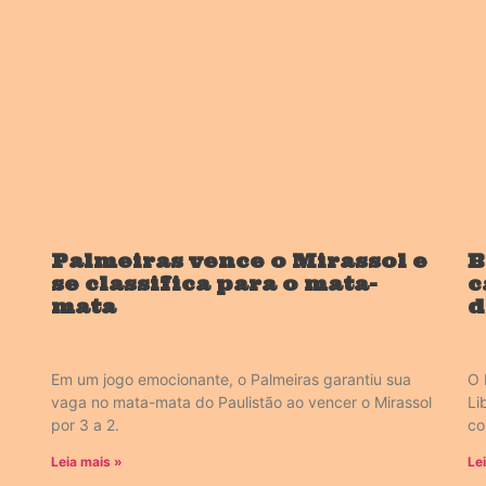
Palmeiras vence o Mirassol e
B
se classifica para o mata-
c
mata
d
Em um jogo emocionante, o Palmeiras garantiu sua
O 
vaga no mata-mata do Paulistão ao vencer o Mirassol
Li
por 3 a 2.
co
Leia mais »
Le