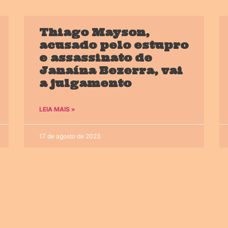
Thiago Mayson,
acusado pelo estupro
e assassinato de
Janaína Bezerra, vai
a julgamento
LEIA MAIS »
17 de agosto de 2023