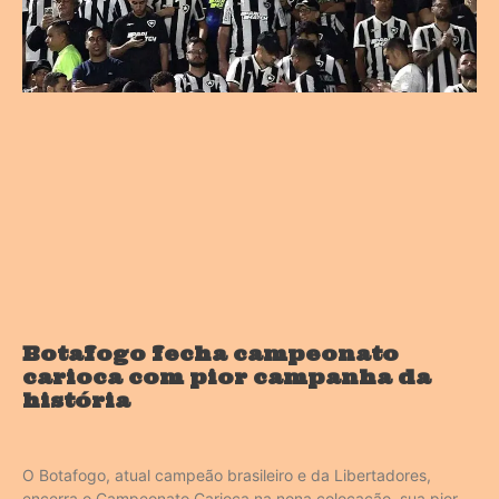
Botafogo fecha campeonato
carioca com pior campanha da
história
O Botafogo, atual campeão brasileiro e da Libertadores,
encerra o Campeonato Carioca na nona colocação, sua pior