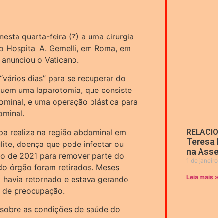
esta quarta-feira (7) a uma cirurgia
o Hospital A. Gemelli, em Roma, em
, anunciou o Vaticano.
 “vários dias” para se recuperar do
luem uma laparotomia, que consiste
ominal, e uma operação plástica para
ominal.
pa realiza na região abdominal em
RELACI
Teresa 
ulite, doença que pode infectar ou
na Asse
lho de 2021 para remover parte do
1 de janeir
 do órgão foram retirados. Meses
Leia mais 
ão havia retornado e estava gerando
e de preocupação.
 sobre as condições de saúde do