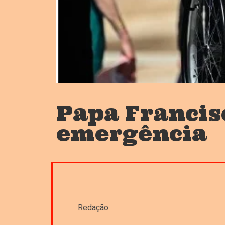
Papa Francis
emergência
Redação