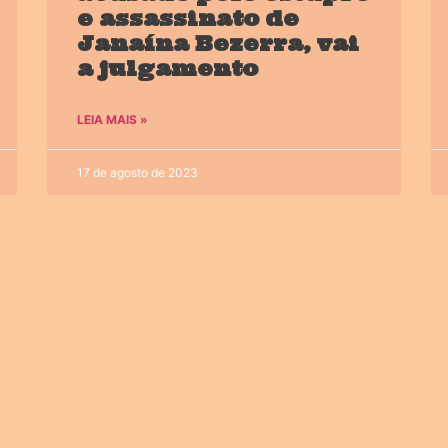
e assassinato de
Janaína Bezerra, vai
a julgamento
LEIA MAIS »
17 de agosto de 2023