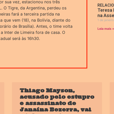
or sua vez, estacionou nos três
RELACI
 O Tigre, da Argentina, perdeu os
Teresa 
eiras fará a terceira partida na
na Asse
 que vem (18), na Bolívia, diante do
1 de janeir
orário de Brasília). Antes, o time volta
Leia mais 
a Inter de Limeira fora de casa. O
adual será às 16h30.
Thiago Mayson,
acusado pelo estupro
e assassinato de
Janaína Bezerra, vai