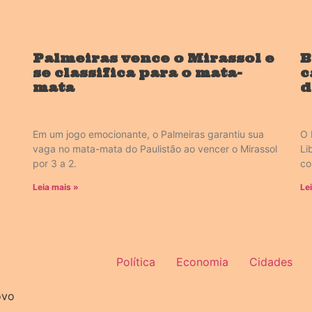
Palmeiras vence o Mirassol e
B
se classifica para o mata-
c
mata
d
Em um jogo emocionante, o Palmeiras garantiu sua
O 
vaga no mata-mata do Paulistão ao vencer o Mirassol
Li
por 3 a 2.
co
Leia mais »
Le
Política
Economia
Cidades
ovo