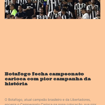
Botafogo fecha campeonato
carioca com pior campanha da
história
O Botafogo, atual campeão brasileiro e da Libertadores,
encerra o Campeonato Carioca na nona colocação, sua pior