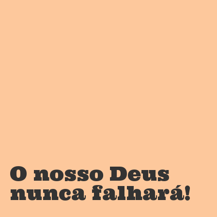
O nosso Deus
nunca falhará!