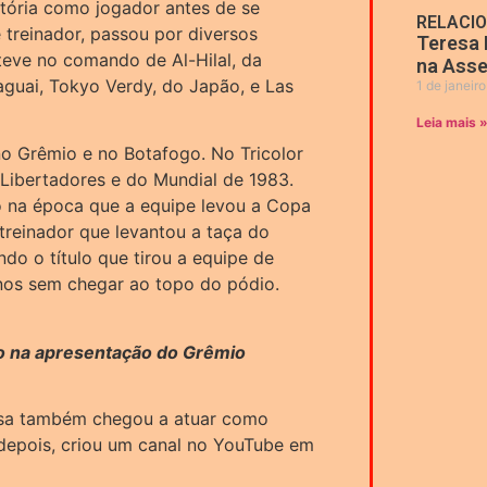
tória como jogador antes de se
RELACI
treinador, passou por diversos
Teresa 
teve no comando de Al-Hilal, da
na Asse
aguai, Tokyo Verdy, do Japão, e Las
1 de janeir
Leia mais 
no Grêmio e no Botafogo. No Tricolor
 Libertadores e do Mundial de 1983.
o na época que a equipe levou a Copa
 treinador que levantou a taça do
o o título que tirou a equipe de
anos sem chegar ao topo do pódio.
o na apresentação do Grêmio
osa também chegou a atuar como
depois, criou um canal no YouTube em