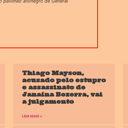
 o pavilhão alvinegro de General
Thiago Mayson,
acusado pelo estupro
e assassinato de
Janaína Bezerra, vai
a julgamento
LEIA MAIS »