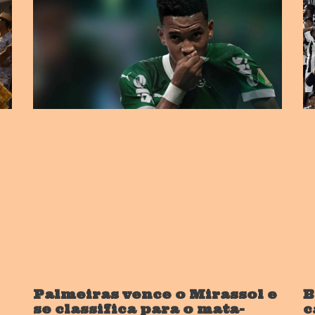
Palmeiras vence o Mirassol e
B
se classifica para o mata-
c