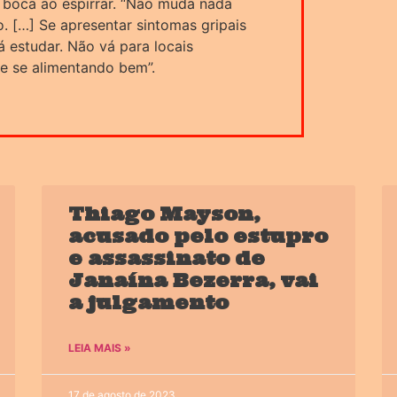
 boca ao espirrar. “Não muda nada
 […] Se apresentar sintomas gripais
vá estudar. Não vá para locais
 e se alimentando bem”.
Thiago Mayson,
acusado pelo estupro
e assassinato de
Janaína Bezerra, vai
a julgamento
LEIA MAIS »
17 de agosto de 2023