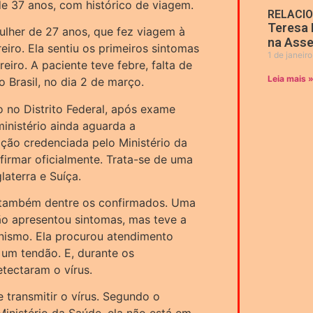
e 37 anos, com histórico de viagem.
RELACI
Teresa 
lher de 27 anos, que fez viagem à
na Asse
eiro. Ela sentiu os primeiros sintomas
1 de janeir
eiro. A paciente teve febre, falta de
Leia mais 
o Brasil, no dia 2 de março.
 no Distrito Federal, após exame
ministério ainda aguarda a
ição credenciada pelo Ministério da
firmar oficialmente. Trata-se de uma
laterra e Suíça.
, também dentre os confirmados. Uma
não apresentou sintomas, mas teve a
nismo. Ela procurou atendimento
 um tendão. E, durante os
tectaram o vírus.
 transmitir o vírus. Segundo o