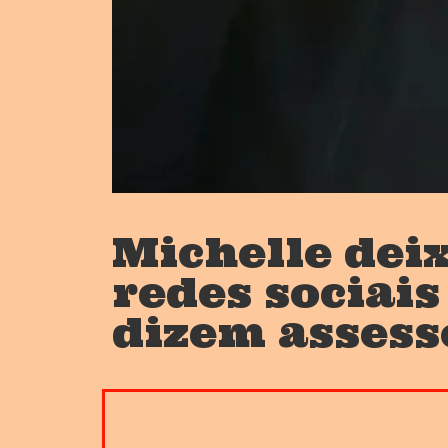
Michelle dei
redes sociais
dizem assess