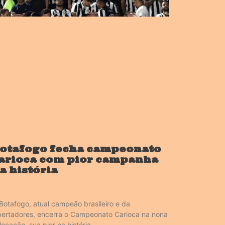
otafogo fecha campeonato
arioca com pior campanha
a história
Botafogo, atual campeão brasileiro e da
bertadores, encerra o Campeonato Carioca na nona
locação, sua pior na história.