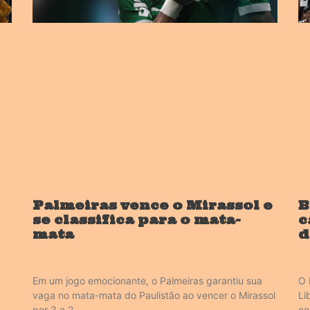
Palmeiras vence o Mirassol e
B
se classifica para o mata-
c
mata
d
Em um jogo emocionante, o Palmeiras garantiu sua
O 
vaga no mata-mata do Paulistão ao vencer o Mirassol
Li
por 3 a 2.
co