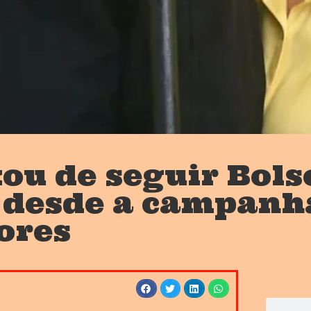
xou de seguir Bol
 desde a campanha
ores