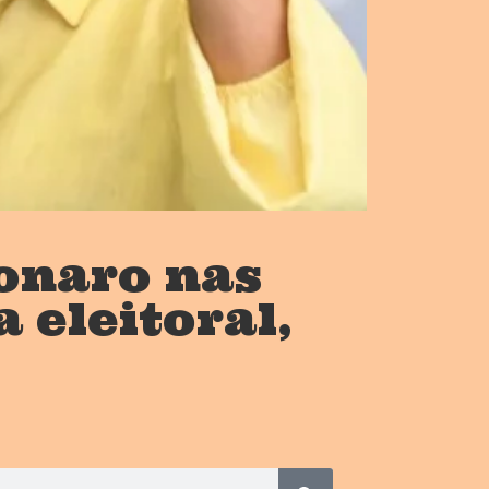
sonaro nas
 eleitoral,