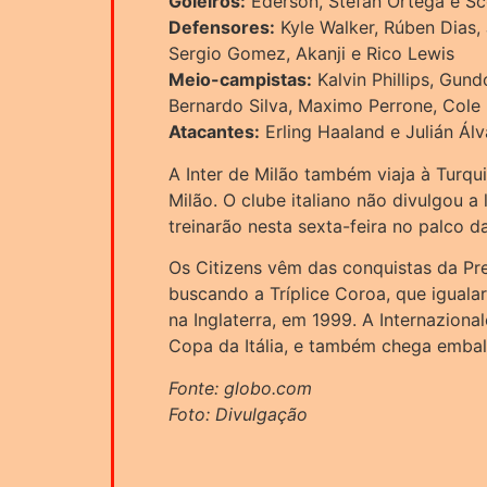
Goleiros:
Ederson, Stefan Ortega e Sc
Defensores:
Kyle Walker, Rúben Dias,
Sergio Gomez, Akanji e Rico Lewis
Meio-campistas:
Kalvin Phillips, Gund
Bernardo Silva, Maximo Perrone, Cole 
Atacantes:
Erling Haaland e Julián Ál
A Inter de Milão também viaja à Turq
Milão. O clube italiano não divulgou a
treinarão nesta sexta-feira no palco d
Os Citizens vêm das conquistas da Pre
buscando a Tríplice Coroa, que igualar
na Inglaterra, em 1999. A Internazional
Copa da Itália, e também chega embal
Fonte: globo.com
Foto: Divulgação