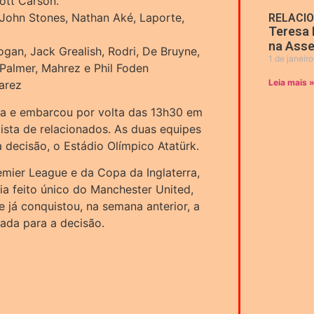
ott Carson.
 John Stones, Nathan Aké, Laporte,
RELACI
Teresa 
na Asse
ogan, Jack Grealish, Rodri, De Bruyne,
1 de janeir
Palmer, Mahrez e Phil Foden
Leia mais 
varez
uia e embarcou por volta das 13h30 em
 lista de relacionados. As duas equipes
a decisão, o Estádio Olímpico Atatürk.
mier League e da Copa da Inglaterra,
ia feito único do Manchester United,
e já conquistou, na semana anterior, a
ada para a decisão.