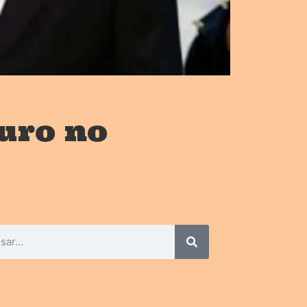
uro no