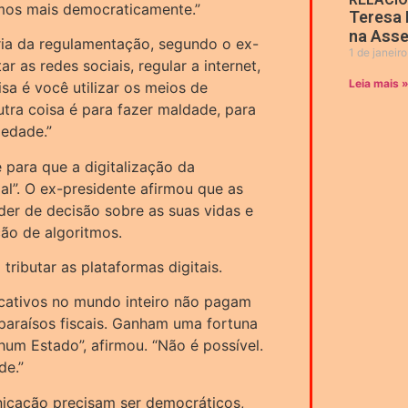
rmos mais democraticamente.”
Teresa 
na Asse
ria da regulamentação, segundo o ex-
1 de janeir
r as redes sociais, regular a internet,
Leia mais 
sa é você utilizar os meios de
tra coisa é para fazer maldade, para
iedade.”
 para que a digitalização da
al”. O ex-presidente afirmou que as
er de decisão sobre as suas vidas e
ão de algoritmos.
ributar as plataformas digitais.
icativos no mundo inteiro não pagam
araísos fiscais. Ganham uma fortuna
m Estado”, afirmou. “Não é possível.
de.”
icação precisam ser democráticos,