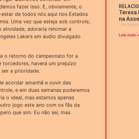
emos fazer isso. E, obviamente, o
RELACI
Teresa 
-estar de todos nós aqui nos Estados
na Asse
mia. Uma vez que esteja sob controle,
1 de janeir
 atividade, adoraria retomar a
Leia mais 
Angeles Lakers em áudio divulgado
a o retorno do campeonato for a
e torcedores, haverá um prejuízo
 ser a prioridade.
de acordar amanhã e ouvir das
ontrole, e em duas semanas poderemos
ria o ideal, mas estamos apenas
outro jogo este ano com os fãs da
ero que sim. Eu não sei, mas