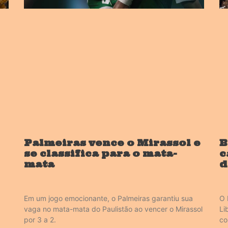
Palmeiras vence o Mirassol e
B
se classifica para o mata-
c
mata
d
Em um jogo emocionante, o Palmeiras garantiu sua
O 
vaga no mata-mata do Paulistão ao vencer o Mirassol
Li
por 3 a 2.
co