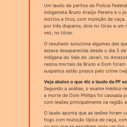
Um laudo de peritos da Polícia Federa
indigenista Bruno Araújo Pereira e o jo
mortos a tiros, com munição de caça. 
por três disparos, dois no tórax e um
vez, no tórax.
O resultado soluciona algumas das qu
estava desaparecida desde o dia 5 de
indígena do Vale do Javari, no Amazon
restos mortais de Bruno e Dom foram 
suspeitos estão presos pelo crime (vej
Veja abaixo o que diz o laudo da PF s
Segundo a análise, o exame médico-leg
a morte de Dom Phillips foi causada p
com lesões principalmente na região a
O laudo aponta que as lesões foram 
fogo com munição típica de caça, com
ou aço que se espalham após um tiro 