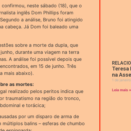
l confirmou, neste sábado (18), que o
rnalista inglês Dom Phillips foram
Segundo a análise, Bruno foi atingido
 na cabeça. Já Dom foi baleado uma
estões sobre a morte da dupla, que
 junho, durante uma viagem na terra
as. A análise foi possível depois que
RELACI
encontrados, em 15 de junho. Três
Teresa 
a mais abaixo).
na Asse
1 de janeir
obre as mortes:
Leia mais 
al realizado pelos peritos indica que
or traumatismo na região do tronco,
bdominal e torácica;
causadas por um disparo de arma de
 múltiplos balins – esferas de chumbo
de espingarda;