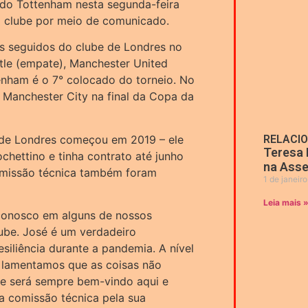
 do Tottenham nesta segunda-feira
lo clube por meio de comunicado.
s seguidos do clube de Londres no
le (empate), Manchester United
enham é o 7° colocado do torneio. No
 Manchester City na final da Copa da
de Londres começou em 2019 – ele
RELACI
Teresa 
chettino e tinha contrato até junho
na Asse
omissão técnica também foram
1 de janeir
Leia mais 
 conosco em alguns de nossos
be. José é um verdadeiro
siliência durante a pandemia. A nível
e lamentamos que as coisas não
e será sempre bem-vindo aqui e
a comissão técnica pela sua