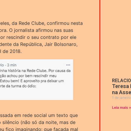
reles, da Rede Clube, confirmou nesta
ra. O jornalista afirmou nas suas
or rescindir o seu contrato por ele
dente da República, Jair Bolsonaro,
l de 2018.
RELACI
Teresa 
na Asse
1 de janeir
Leia mais 
assada em rede social um texto que
o silêncio (não só da noite, mas de
 fico imaginando: que facada mal