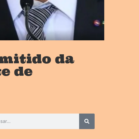
emitido da
te de