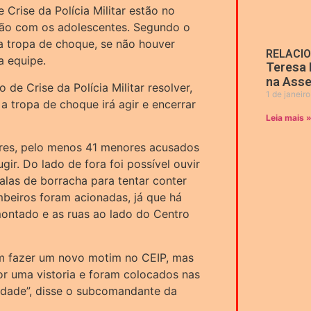
 Crise da Polícia Militar estão no
ção com os adolescentes. Segundo o
a tropa de choque, se não houver
RELACI
a equipe.
Teresa 
na Asse
e Crise da Polícia Militar resolver,
1 de janeir
 tropa de choque irá agir e encerrar
Leia mais 
res, pelo menos 41 menores acusados
ir. Do lado de fora foi possível ouvir
alas de borracha para tentar conter
beiros foram acionadas, já que há
montado e as ruas ao lado do Centro
am fazer um novo motim no CEIP, mas
or uma vistoria e foram colocados nas
nidade”, disse o subcomandante da