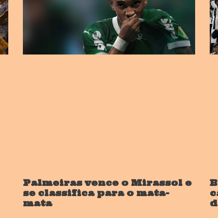
Palmeiras vence o Mirassol e
B
se classifica para o mata-
c
mata
d