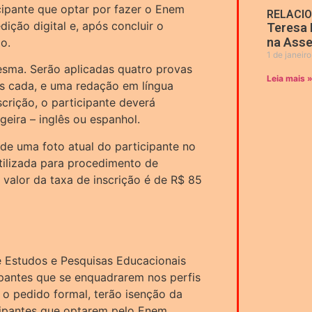
cipante que optar por fazer o Enem
RELACI
ição digital e, após concluir o
Teresa 
na Asse
o.
1 de janeir
esma. Serão aplicadas quatro provas
Leia mais 
es cada, e uma redação em língua
crição, o participante deverá
geira – inglês ou espanhol.
 de uma foto atual do participante no
utilizada para procedimento de
valor da taxa de inscrição é de R$ 85
e Estudos e Pesquisas Educacionais
cipantes que se enquadrarem nos perfis
 o pedido formal, terão isenção da
icipantes que optarem pelo Enem