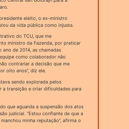
o Central Ilan Goldfajn para a
aro.
residente eleito, o ex-ministro
stou da vida pública como injusta.
trativo do TCU, que me
to ministro da Fazenda, por praticar
o ano de 2014, as chamadas
na equipe como colaborador não
não contrariar a decisão que me
r oito anos”, diz ele.
tava sendo explorada pelos
 a transição e criar dificuldades para
ndo que aguarda a suspensão dos atos
ão judicial. “Estou confiante de que a
e manchou minha reputação”, afirma o