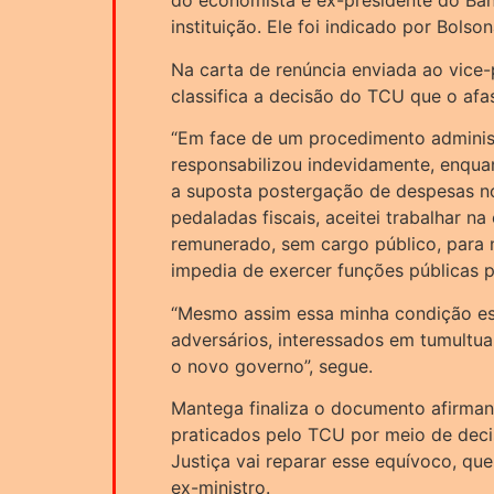
do economista e ex-presidente do Banc
instituição. Ele foi indicado por Bolson
Na carta de renúncia enviada ao vice-p
classifica a decisão do TCU que o afa
“Em face de um procedimento adminis
responsabilizou indevidamente, enquan
a suposta postergação de despesas n
pedaladas fiscais, aceitei trabalhar 
remunerado, sem cargo público, para 
impedia de exercer funções públicas po
“Mesmo assim essa minha condição es
adversários, interessados em tumultuar
o novo governo”, segue.
Mantega finaliza o documento afirma
praticados pelo TCU por meio de decis
Justiça vai reparar esse equívoco, qu
ex-ministro.