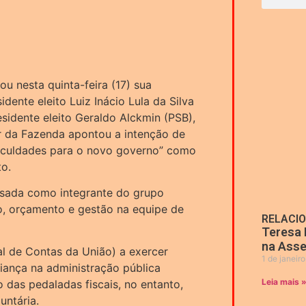
u nesta quinta-feira (17) sua
dente eleito Luiz Inácio Lula da Silva
sidente eleito Geraldo Alckmin (PSB),
ar da Fazenda apontou a intenção de
ificuldades para o novo governo” como
o.
sada como integrante do grupo
o, orçamento e gestão na equipe de
RELACI
Teresa 
na Asse
al de Contas da União) a exercer
1 de janeir
ança na administração pública
Leia mais 
 das pedaladas fiscais, no entanto,
untária.