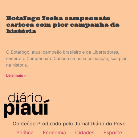
Botafogo fecha campeonato
carioca com pior campanha da
história
O Botafogo, atual campeão brasileiro e da Libertadores,
encerra o Campeonato Carioca na nona colocação, sua pior
na história.
Leia mais »
Conteúdo Produzido pelo Jornal Diário do Povo
Política
Economia
Cidades
Esporte