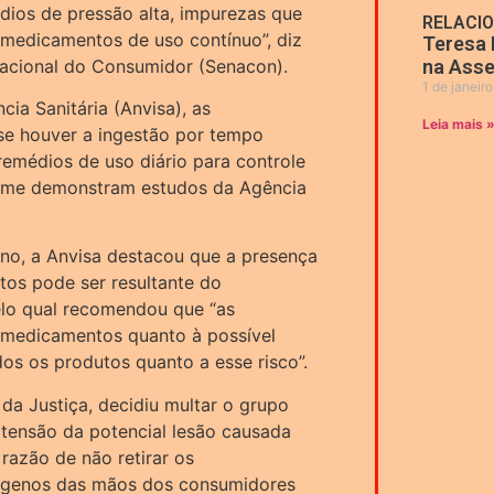
dios de pressão alta, impurezas que
RELACI
 medicamentos de uso contínuo”, diz
Teresa 
Nacional do Consumidor (Senacon).
na Asse
1 de janeir
ia Sanitária (Anvisa), as
Leia mais 
se houver a ingestão por tempo
emédios de uso diário para controle
forme demonstram estudos da Agência
ano, a Anvisa destacou que a presença
os pode ser resultante do
lo qual recomendou que “as
 medicamentos quanto à possível
os os produtos quanto a esse risco”.
da Justiça, decidiu multar o grupo
tensão da potencial lesão causada
razão de não retirar os
ígenos das mãos dos consumidores