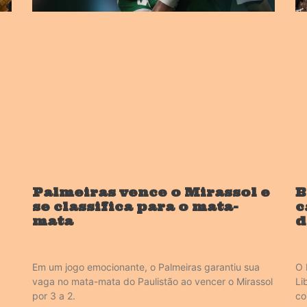
Palmeiras vence o Mirassol e
B
se classifica para o mata-
c
mata
d
Em um jogo emocionante, o Palmeiras garantiu sua
O 
vaga no mata-mata do Paulistão ao vencer o Mirassol
Li
por 3 a 2.
co