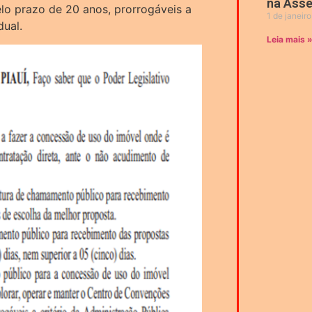
na Asse
lo prazo de 20 anos, prorrogáveis a
1 de janeir
dual.
Leia mais 