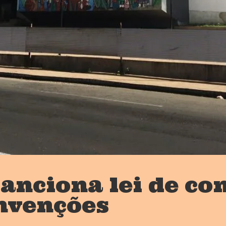
anciona lei de co
nvenções