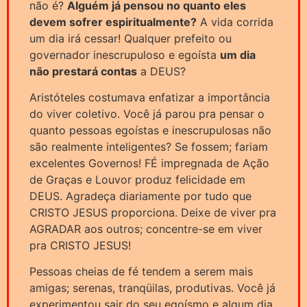
não é?
Alguém já pensou no quanto eles
devem sofrer espiritualmente?
A vida corrida
um dia irá cessar! Qualquer prefeito ou
governador inescrupuloso e egoísta
um dia
não prestará contas
a DEUS?
Aristóteles costumava enfatizar a importância
do viver coletivo. Você já parou pra pensar o
quanto pessoas egoístas e inescrupulosas não
são realmente inteligentes? Se fossem; fariam
excelentes Governos! FÉ impregnada de Ação
de Graças e Louvor produz felicidade em
DEUS. Agradeça diariamente por tudo que
CRISTO JESUS proporciona. Deixe de viver pra
AGRADAR aos outros; concentre-se em viver
pra CRISTO JESUS!
Pessoas cheias de fé tendem a serem mais
amigas; serenas, tranqüilas, produtivas. Você já
experimentou sair do seu egoísmo e algum dia